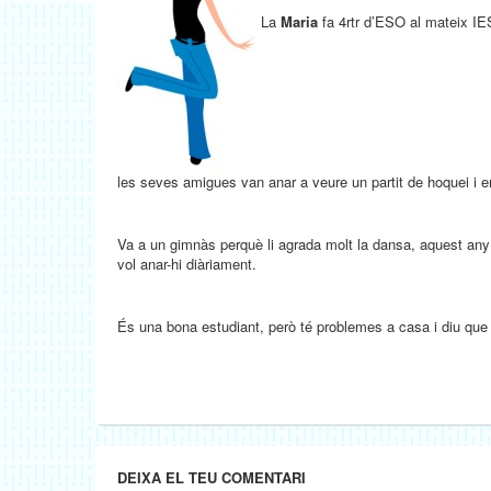
La
Maria
fa 4rtr d’ESO al mateix I
les seves amigues van anar a veure un partit de hoquei i en
Va a un gimnàs perquè li agrada molt la dansa, aquest any 
vol anar-hi diàriament.
És una bona estudiant, però té problemes a casa i diu que 
DEIXA EL TEU COMENTARI