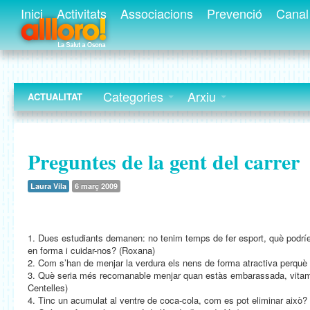
Inici
Activitats
Associacions
Prevenció
Canal 
Categories
Arxiu
ACTUALITAT
Preguntes de la gent del carrer
Laura Vila
6 març 2009
1. Dues estudiants demanen: no tenim temps de fer esport, què podrí
en forma i cuidar-nos? (Roxana)
2. Com s’han de menjar la verdura els nens de forma atractiva perquè 
3. Què seria més recomanable menjar quan estàs embarassada, vitam
Centelles)
4. Tinc un acumulat al ventre de coca-cola, com es pot eliminar això? 