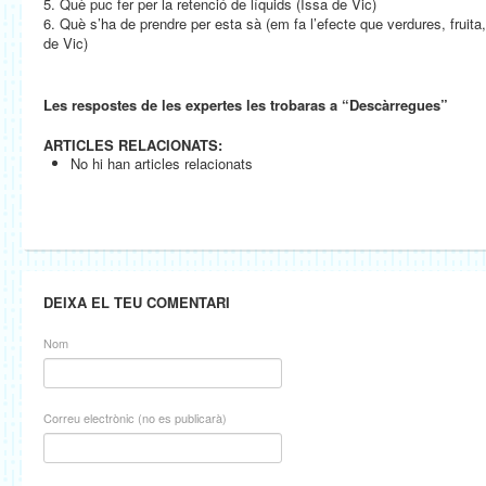
5. Què puc fer per la retenció de líquids (Issa de Vic)
6. Què s’ha de prendre per esta sà (em fa l’efecte que verdures, fruit
de Vic)
Les respostes de les expertes les trobaras a “Descàrregues”
ARTICLES RELACIONATS:
No hi han articles relacionats
DEIXA EL TEU COMENTARI
Nom
Correu electrònic (no es publicarà)