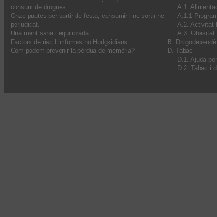
consum de drogues
A.1. Alimenta
Onze pautes per sortir de festa, consumir i no sortir-ne
A.1.1 Progra
perjudicat.
A.2. Activitat
Una ment sana i equilibrada
A.3. Obesitat I
Factors de risc Limfomes no Hodgkidians
B. Drogodependè
Com podem prevenir la pèrdua de memòria?
D. Tabac
D.1. Ajuda pe
D.2. Tabac i 