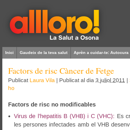
Inici
Gaudeix de la teva salut
Aprèn a cuidar-te: Autocura
Factors de risc Càncer de Fetge
Publicat
Laura Vila
|
Publicat al dia
3 juliol 2011
|
ho
Factors de risc no modificables
Virus de l’hepatitis B (VHB) i C (VHC):
Es c
les persones infectades amb el VHB desenv