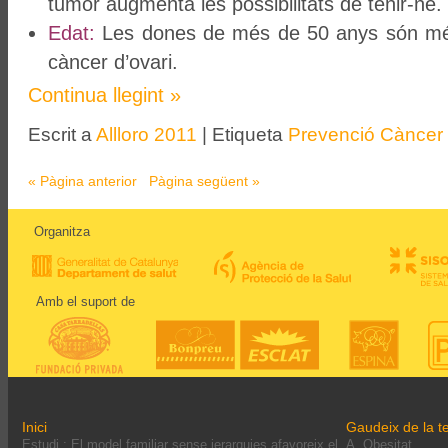
tumor augmenta les possibilitats de tenir-ne.
Edat:
Les dones de més de 50 anys són mé
càncer d’ovari.
Continua llegint
»
Escrit a
Allloro 2011
|
Etiqueta
Prevenció Càncer
« Pàgina anterior
Pàgina següent »
Organitza
Amb el suport de
Inici
Gaudeix de la te
Estudi : El model familiar sense jerarquies afavoreix el
A. Obesitat