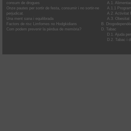
consum de drogues
A.1. Alimenta
Onze pautes per sortir de festa, consumir i no sortir-ne
A.1.1 Progra
perjudicat.
A.2. Activitat
Una ment sana i equilibrada
A.3. Obesitat I
Factors de risc Limfomes no Hodgkidians
B. Drogodependè
Com podem prevenir la pèrdua de memòria?
D. Tabac
D.1. Ajuda pe
D.2. Tabac i 