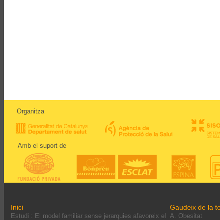
Organitza
Amb el suport de
Inici
Gaudeix de la te
Estudi : El model familiar sense jerarquies afavoreix el
A. Obesitat