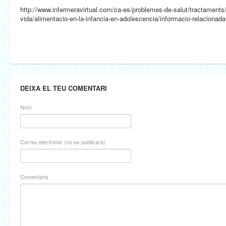
http://www.infermeravirtual.com/ca-es/problemes-de-salut/tractaments/
vida/alimentacio-en-la-infancia-en-adolescencia/informacio-relaciona
DEIXA EL TEU COMENTARI
Nom
Correu electrònic (no es publicarà)
Comentaris