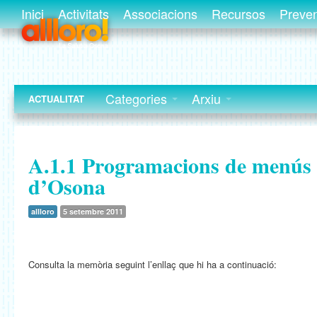
Inici
Activitats
Associacions
Recursos
Preve
Categories
Arxiu
ACTUALITAT
A.1.1 Programacions de menús 
d’Osona
allloro
5 setembre 2011
Consulta la memòria seguint l’enllaç que hi ha a continuació: