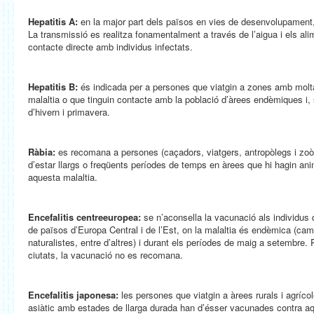
Hepatitis A:
en la major part dels països en vies de desenvolupament,
La transmissió es realitza fonamentalment a través de l’aigua i els al
contacte directe amb individus infectats.
Hepatitis B:
és indicada per a persones que viatgin a zones amb molt
malaltia o que tinguin contacte amb la població d’àrees endèmiques i,
d’hivern i primavera.
Ràbia:
es recomana a persones (caçadors, viatgers, antropòlegs i zoòl
d’estar llargs o freqüents períodes de temps en àrees que hi hagin an
aquesta malaltia.
Encefalitis centreeuropea:
se n’aconsella la vacunació als individus q
de països d’Europa Central i de l’Est, on la malaltia és endèmica (cam
naturalistes, entre d’altres) i durant els períodes de maig a setembre. P
ciutats, la vacunació no es recomana.
Encefalitis japonesa:
les persones que viatgin a àrees rurals i agrícol
asiàtic amb estades de llarga durada han d’ésser vacunades contra aqu