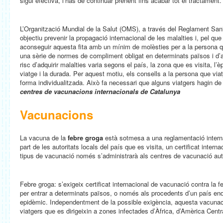
sigui efectiva, l’has de continuar prenent fins acabar tot el tractament.
L’Organització Mundial de la Salut (OMS), a través del Reglament Sanit
objectiu prevenir la propagació internacional de les malalties i, pel que
aconseguir aquesta fita amb un mínim de molèsties per a la persona q
una sèrie de normes de compliment obligat en determinats països i d’al
risc d’adquirir malalties varia segons el país, la zona que es visita, l’è
viatge i la durada. Per aquest motiu, els consells a la persona que viat
forma individualitzada. Això fa necessari que alguns viatgers hagin d
centres de vacunacions internacionals de Catalunya
Vacunacions
La vacuna de la
febre groga
està sotmesa a una reglamentació internac
part de les autoritats locals del país que es visita, un certificat inter
tipus de vacunació només s’administrarà als centres de vacunació auto
Febre groga: s’exigeix certificat internacional de vacunació contra la f
per entrar a determinats països, o només als procedents d’un país en
epidèmic. Independentment de la possible exigència, aquesta vacunac
viatgers que es dirigeixin a zones infectades d’Àfrica, d’Amèrica Centr