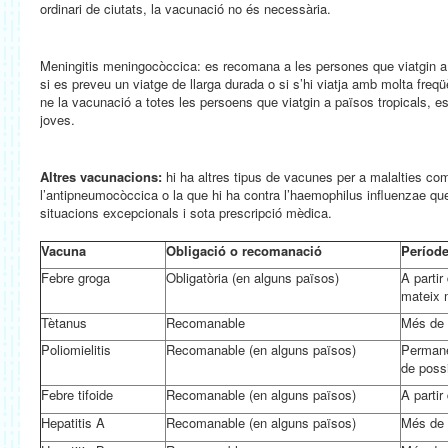
ordinari de ciutats, la vacunació no és necessària.
Meningitis meningocòccica: es recomana a les persones que viatgin 
si es preveu un viatge de llarga durada o si s’hi viatja amb molta fre
ne la vacunació a totes les persoens que viatgin a països tropicals, es
joves.
Altres vacunacions:
hi ha altres tipus de vacunes per a malalties com
l’antipneumocòccica o la que hi ha contra l’haemophilus influenzae q
situacions excepcionals i sota prescripció mèdica.
Vacuna
Obligació o recomanació
Període
Febre groga
Obligatòria (en alguns països)
A partir
mateix 
Tètanus
Recomanable
Més de 
Poliomielitis
Recomanable (en alguns països)
Permane
de possi
Febre tifoide
Recomanable (en alguns països)
A partir
Hepatitis A
Recomanable (en alguns països)
Més de 