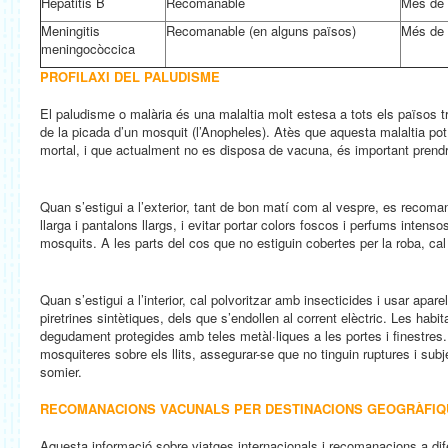
Hepatitis B
Recomanable
Més de 
Meningitis
Recomanable (en alguns països)
Més de 
meningocòccica
PROFILAXI DEL PALUDISME
El paludisme o malària és una malaltia molt estesa a tots els països tr
de la picada d’un mosquit (l’Anopheles). Atès que aquesta malaltia pot re
mortal, i que actualment no es disposa de vacuna, és important prend
Quan s’estigui a l’exterior, tant de bon matí com al vespre, es recoma
llarga i pantalons llargs, i evitar portar colors foscos i perfums intenso
mosquits. A les parts del cos que no estiguin cobertes per la roba, cal 
Quan s’estigui a l’interior, cal polvoritzar amb insecticides i usar apa
piretrines sintètiques, dels que s’endollen al corrent elèctric. Les habi
degudament protegides amb teles metàl·liques a les portes i finestres.
mosquiteres sobre els llits, assegurar-se que no tinguin ruptures i subj
somier.
RECOMANACIONS VACUNALS PER DESTINACIONS GEOGRÀFI
Aquesta informació sobre viatges internacionals i recomanacions a dife