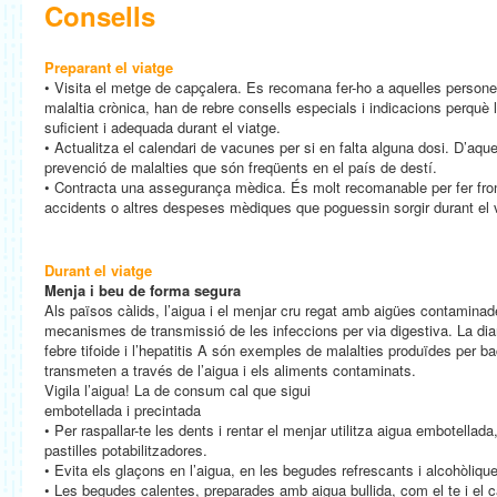
Consells
Preparant el viatge
• Visita el metge de capçalera. Es recomana fer-ho a aquelles persones
malaltia crònica, han de rebre consells especials i indicacions perquè
suficient i adequada durant el viatge.
• Actualitza el calendari de vacunes per si en falta alguna dosi. D’aq
prevenció de malalties que són freqüents en el país de destí.
• Contracta una assegurança mèdica. És molt recomanable per fer fron
accidents o altres despeses mèdiques que poguessin sorgir durant el 
Durant el viatge
Menja i beu de forma segura
Als països càlids, l’aigua i el menjar cru regat amb aigües contaminad
mecanismes de transmissió de les infeccions per via digestiva. La diarr
febre tifoide i l’hepatitis A són exemples de malalties produïdes per ba
transmeten a través de l’aigua i els aliments contaminats.
Vigila l’aigua! La de consum cal que sigui
embotellada i precintada
• Per raspallar-te les dents i rentar el menjar utilitza aigua embotellad
pastilles potabilitzadores.
• Evita els glaçons en l’aigua, en les begudes refrescants i alcohòlique
• Les begudes calentes, preparades amb aigua bullida, com el te i el 