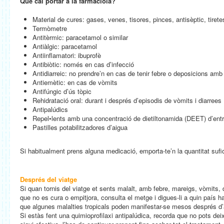
Què cal portar a la farmaciola?
Material de cures: gases, venes, tisores, pinces, antisèptic, tirete
Termòmetre
Antitèrmic: paracetamol o similar
Antiàlgic: paracetamol
Antiinflamatori: ibuprofè
Antibiòtic: només en cas d’infecció
Antidiarreic: no prendre’n en cas de tenir febre o deposicions amb
Antiemètic: en cas de vòmits
Antifúngic d’ús tòpic
Rehidratació oral: durant i després d’episodis de vòmits i diarrees
Antipalúdics
Repel•lents amb una concentració de dietiltonamida (DEET) d’entr
Pastilles potabilitzadores d’aigua
Si habitualment prens alguna medicació, emporta-te’n la quantitat sufi
Després del viatge
Si quan tornis del viatge et sents malalt, amb febre, mareigs, vòmits, d
que no es cura o empitjora, consulta el metge i digues-li a quin país 
que algunes malalties tropicals poden manifestar-se mesos després d’
Si estàs fent una quimioprofilaxi antipalúdica, recorda que no pots dei