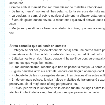
sense risc.
Compte amb el menjar! Pot ser transmissor de malalties infeccioses
• De fruita, menja’n només si l’has pelat tu. Evita els sucs de fruita na
• La verdura, la carn, el peix o qualsevol aliment ha d’haver estat cuina
• Evita els gelats sense envàs, la rebosteria i qualsevol derivat làctic
calor.
• Menja sempre aliments frescos acabats de cuinar, quan encara estig
cru.
Altres consells que cal tenir en compte
• Protegeix-te del sol (especialment els nens) amb una crema d’alta prot
• Vesteix-te amb roba de teixits naturals frescos, com el lli o el cotó.
• Evita banyar-te en rius i llacs, perquè hi ha perill de contraure malal
per rius cal que vagis ben calçat.
• Si fas submarinisme, recorda que han de passar almenys 24 hores ent
• Sigues cautelós amb els animals, encara que tinguin aparença dòcil.
• Protegeix-te de les mossegades de serp i les picades d’insectes utilit
• En determinats països, la sida i altres malalties de transmissió sexu
preservatiu és el mitjà més eficaç per prevenir-les.
• A l’avió, per evitar la síndrome de la classe turista, belluga i estira l
així la circulació de la sang; fes algun tomb pel passadís de l’avió.