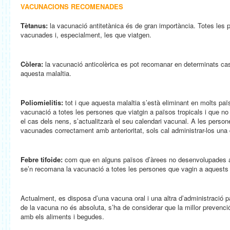
VACUNACIONS RECOMENADES
Tètanus:
la vacunació antitetànica és de gran importància. Totes les 
vacunades i, especialment, les que viatgen.
Còlera:
la vacunació anticolèrica es pot recomanar en determinats casos
aquesta malaltia.
Poliomielitis:
tot i que aquesta malaltia s’està eliminant en molts paï
vacunació a totes les persones que viatgin a països tropicals i que n
el cas dels nens, s’actualitzarà el seu calendari vacunal. A les person
vacunades correctament amb anterioritat, sols cal administrar-los una 
Febre tifoide:
com que en alguns països d’àrees no desenvolupades aq
se’n recomana la vacunació a totes les persones que vagin a aquests p
Actualment, es disposa d’una vacuna oral i una altra d’administració pa
de la vacuna no és absoluta, s’ha de considerar que la millor prevenc
amb els aliments i begudes.