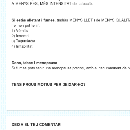
A MENYS PES, MÉS INTENSITAT de l’afecció.
Si estàs alletant i fumes
, tindràs MENYS LLET i de MENYS QUALITAT.
i el nen pot tenir:
1) Vòmits
2) Insomni
3) Taquicàrdia
4) Irritabilitat
Dona, tabac i menopausa
Si fumes pots tenir una menopausa precoç, amb el risc imminent de pa
TENS PROUS MOTIUS PER DEIXAR-HO?
DEIXA EL TEU COMENTARI