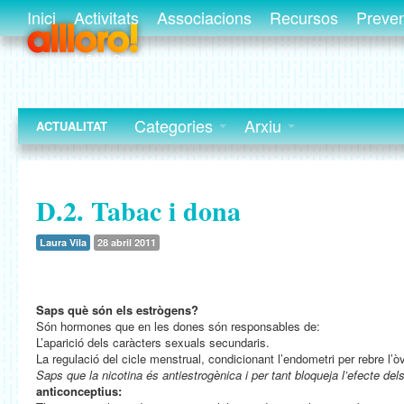
Inici
Activitats
Associacions
Recursos
Preve
Categories
Arxiu
ACTUALITAT
D.2. Tabac i dona
Laura Vila
28 abril 2011
Saps què són els estrògens?
Són hormones que en les dones són responsables de:
L’aparició dels caràcters sexuals secundaris.
La regulació del cicle menstrual, condicionant l’endometri per rebre l’ò
Saps que la nicotina és antiestrogènica i per tant bloqueja l’efecte de
anticonceptius: