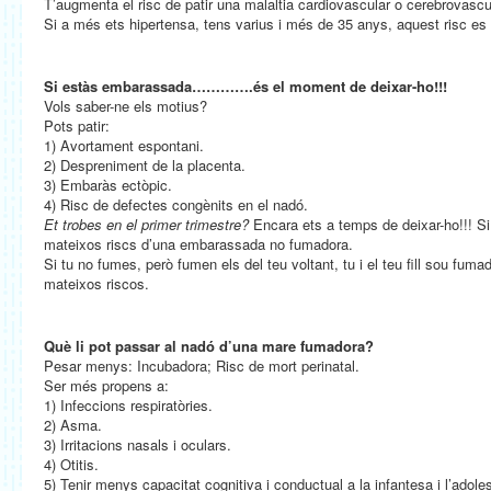
T’augmenta el risc de patir una malaltia cardiovascular o cerebrovascu
Si a més ets hipertensa, tens varius i més de 35 anys, aquest risc es 
Si estàs embarassada………….és el moment de deixar-ho!!!
Vols saber-ne els motius?
Pots patir:
1) Avortament espontani.
2) Despreniment de la placenta.
3) Embaràs ectòpic.
4) Risc de defectes congènits en el nadó.
Et trobes en el primer trimestre?
Encara ets a temps de deixar-ho!!! Si 
mateixos riscs d’una embarassada no fumadora.
Si tu no fumes, però fumen els del teu voltant, tu i el teu fill sou fuma
mateixos riscos.
Què li pot passar al nadó d’una mare fumadora?
Pesar menys: Incubadora; Risc de mort perinatal.
Ser més propens a:
1) Infeccions respiratòries.
2) Asma.
3) Irritacions nasals i oculars.
4) Otitis.
5) Tenir menys capacitat cognitiva i conductual a la infantesa i l’adole