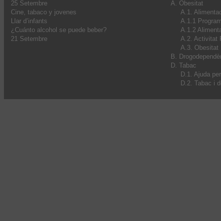
25 Setembre
A. Obesitat
Cine, tabaco y jovenes
A.1. Alimenta
Llar d’infants
A.1.1 Progra
¿Cuánto alcohol se puede beber?
A.1.2 Alimenta
21 Setembre
A.2. Activitat
A.3. Obesitat I
B. Drogodependè
D. Tabac
D.1. Ajuda pe
D.2. Tabac i 