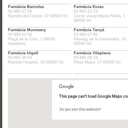
Olost
Sant Vicenç de Torelló
Farmàcia Barnolas
Farmàcia Euras
93 886 27 06
93 883 32 19
Rambla del Carme, 37 08500 Vic
Carrer Josep Maria Pallàs, 1
08500 Vic
Farmàcia Munmany
Farmàcia Tanyà
93 889 52 05
93 885 07 96
Plaça de la Creu, 1 08505
Passeig de la Generalitat, 14
Sentfores
08500 Vic
Farmàcia Urgell
Farmàcia Vilaplana
93 885 38 63
93 886 08 24
Rambla Hospital, 18 08500 Vic
Plaça Major, 17 08500 Vic
This page can't load Google Maps co
Do you own this website?