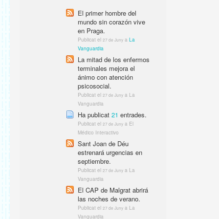
El primer hombre del
mundo sin corazón vive
en Praga.
Publicat el
a
La
27 de Juny
Vanguardia
La mitad de los enfermos
terminales mejora el
ánimo con atención
psicosocial.
Publicat el
a La
27 de Juny
Vanguardia
Ha publicat
21
entrades.
Publicat el
a El
27 de Juny
Médico Interactivo
Sant Joan de Déu
estrenará urgencias en
septiembre.
Publicat el
a La
27 de Juny
Vanguardia
El CAP de Malgrat abrirá
las noches de verano.
Publicat el
a La
27 de Juny
Vanguardia