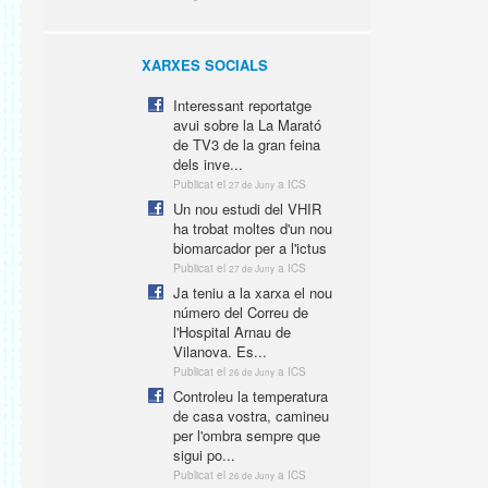
XARXES SOCIALS
Interessant reportatge
avui sobre la La Marató
de TV3 de la gran feina
dels inve...
Publicat el
a ICS
27 de Juny
Un nou estudi del VHIR
ha trobat moltes d'un nou
biomarcador per a l'ictus
Publicat el
a ICS
27 de Juny
Ja teniu a la xarxa el nou
número del Correu de
l'Hospital Arnau de
Vilanova. Es...
Publicat el
a ICS
26 de Juny
Controleu la temperatura
de casa vostra, camineu
per l'ombra sempre que
sigui po...
Publicat el
a ICS
26 de Juny