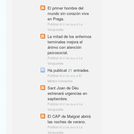
El primer hombre del
mundo sin corazón vive
en Praga.
Publicat el
a La
27 de Juny
Vanguardia
La mitad de los enfermos
terminales mejora el
ánimo con atención
psicosocial.
Publicat el
a La
27 de Juny
Vanguardia
Ha publicat
21
entrades.
Publicat el
a El
27 de Juny
Médico Interactivo
Sant Joan de Déu
estrenará urgencias en
septiembre.
Publicat el
a La
27 de Juny
Vanguardia
El CAP de Malgrat abrirá
las noches de verano.
Publicat el
a La
27 de Juny
Vanguardia