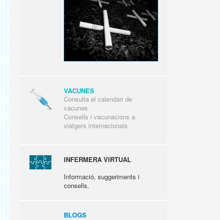
VACUNES
Consulta el calendari de
vacunes
Consells i vacunacions a
viatgers internacionals
INFERMERA VIRTUAL
Informació, suggeriments i
consells.
BLOGS