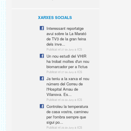
XARXES SOCIALS
Interessant reportatge
avui sobre la La Marató
de TV3 de la gran feina
dels inve...
Publicat el
a ICS
27 de Juny
Un nou estudi del VHIR
ha trobat moltes d'un nou
biomarcador per a l'ictus
Publicat el
a ICS
27 de Juny
Ja teniu a la xarxa el nou
número del Correu de
l'Hospital Arnau de
Vilanova. Es...
Publicat el
a ICS
26 de Juny
Controleu la temperatura
de casa vostra, camineu
per l'ombra sempre que
sigui po...
Publicat el
a ICS
26 de Juny