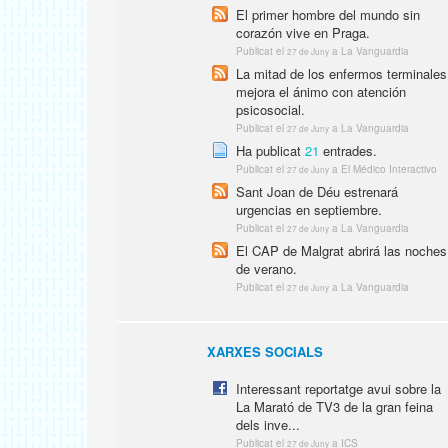
El primer hombre del mundo sin
corazón vive en Praga.
Publicat el
a La Vanguardia
27 de Juny
La mitad de los enfermos terminales
mejora el ánimo con atención
psicosocial.
Publicat el
a La Vanguardia
27 de Juny
Ha publicat
21
entrades.
Publicat el
a El Médico Interactivo
27 de Juny
Sant Joan de Déu estrenará
urgencias en septiembre.
Publicat el
a La Vanguardia
27 de Juny
El CAP de Malgrat abrirá las noches
de verano.
Publicat el
a La Vanguardia
27 de Juny
XARXES SOCIALS
Interessant reportatge avui sobre la
La Marató de TV3 de la gran feina
dels inve...
Publicat el
a ICS
27 de Juny