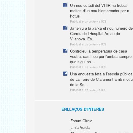
Un nou estudi del VHIR ha trobat
moltes d'un nou biomarcador per a
l'ictus
Publicat el
a ICS
27 de Juny
Ja teniu a la xarxa el nou número de
Correu de l'Hospital Arnau de
Vilanova. Es...
Publicat el
a ICS
26 de Juny
Controleu la temperatura de casa
vostra, camineu per l'ombra sempre
que sigui po...
Publicat el
a ICS
26 de Juny
Una enquesta feta a l’escola pública
de La Torre de Claramunt amb motiu
de la Se...
Publicat el
a ICS
25 de Juny
ENLLAÇOS D'INTERÈS
Forum Clínic
Línia Verda