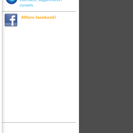
Informació, suggeriments i
consells.
Allloro facebook!