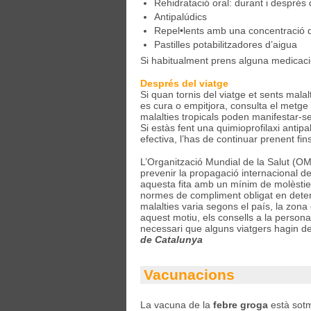
Rehidratació oral: durant i després 
Antipalúdics
Repel•lents amb una concentració d
Pastilles potabilitzadores d’aigua
Si habitualment prens alguna medicació,
Després del viatge
Si quan tornis del viatge et sents mala
es cura o empitjora, consulta el metge
malalties tropicals poden manifestar-s
Si estàs fent una quimioprofilaxi antip
efectiva, l’has de continuar prenent fin
L’Organització Mundial de la Salut (OMS
prevenir la propagació internacional de 
aquesta fita amb un mínim de molèstie
normes de compliment obligat en determi
malalties varia segons el país, la zona q
aquest motiu, els consells a la persona
necessari que alguns viatgers hagin d
de Catalunya
Vacunacions
La vacuna de la
febre groga
està sotm