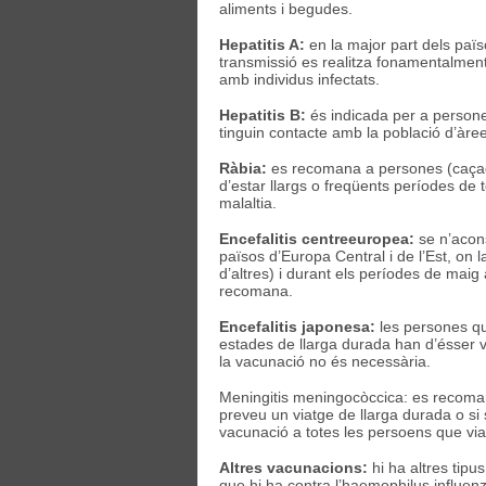
aliments i begudes.
Hepatitis A:
en la major part dels paï
transmissió es realitza fonamentalment 
amb individus infectats.
Hepatitis B:
és indicada per a persone
tinguin contacte amb la població d’àre
Ràbia:
es recomana a persones (caçador
d’estar llargs o freqüents períodes d
malaltia.
Encefalitis centreeuropea:
se n’acons
països d’Europa Central i de l’Est, on 
d’altres) i durant els períodes de maig 
recomana.
Encefalitis japonesa:
les persones que
estades de llarga durada han d’ésser va
la vacunació no és necessària.
Meningitis meningocòccica: es recoman
preveu un viatge de llarga durada o si
vacunació a totes les persoens que viat
Altres vacunacions:
hi ha altres tipu
que hi ha contra l’haemophilus influen