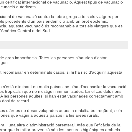
, un certificat internacional de vacunació. Aquest tipus de vacunació
cunació autoritzats.
acional de vacunació contra la febre groga a tots els viatgers per
als procedents d’un país endèmic o amb un brot epidèmic.
cia, aquesta vacunació és recomanable a tots els viatgers que es
 d’Amèrica Central o del Sud.
de gran importància. Totes les persones n’haurien d’estar
tgen.
t recomanar en determinats casos, si hi ha risc d’adquirir aquesta
a s’està eliminant en molts països, se n’ha d’aconsellar la vacunació
os tropicals i que no n’estiguin immunitzades. En el cas dels nens,
l. A les persones adultes, si han estat vacunades correctament amb
a dosi de record.
s d’àrees no desenvolupades aquesta malaltia és freqüent, se’n
ones que vagin a aquests països i a les àrees rurals.
l i una altra d’administració parenteral. Atès que l’eficàcia de la
rar que la millor prevenció són les mesures higièniques amb els