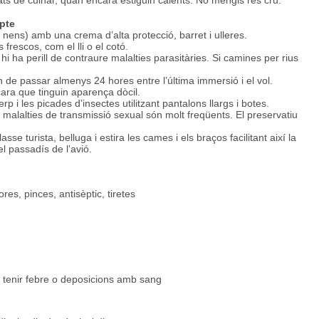
ts de cuinar, quan encara estiguin calents. No mengis res cru.
mpte
s nens) amb una crema d’alta protecció, barret i ulleres.
 frescos, com el lli o el cotó.
 hi ha perill de contraure malalties parasitàries. Si camines per rius
 de passar almenys 24 hores entre l’última immersió i el vol.
ara que tinguin aparença dòcil.
 i les picades d’insectes utilitzant pantalons llargs i botes.
s malalties de transmissió sexual són molt freqüents. El preservatiu
lasse turista, belluga i estira les cames i els braços facilitant així la
l passadís de l’avió.
res, pinces, antisèptic, tiretes
e tenir febre o deposicions amb sang