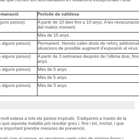
comanació
Període de validesa
lguns països)
A partir de 10 dies fins a 10 anys. A les revacunaci
del mateix moment.
Més de 10 anys.
 alguns països)
Permanent. Només calen dosis de reforç addicional
situacions de possible augment d’exposició al virus.
 alguns països)
A partir de 3 setmanes després de l’última dosi, fins
anys.
 alguns països)
Més de 5 anys.
Més de 5 anys.
 alguns països)
Més de 3 anys.
molt estesa a tots els països tropicals. S’adquireix a través de la
que aquesta malaltia pot resultar greu i, fins i tot, mortal, i que
és important prendre mesures de prevenció.
n matí com al vespre, es recomana vestir roba de màniga llarga i