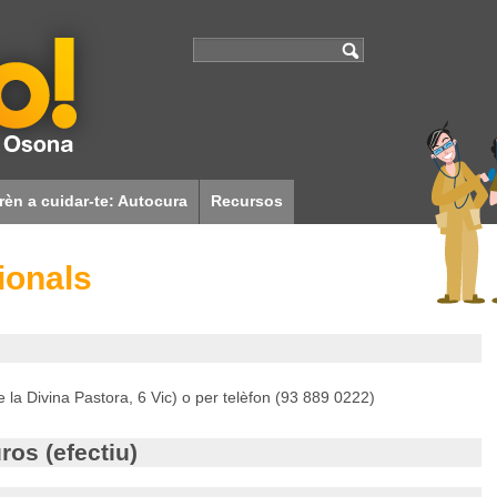
rèn a cuidar-te: Autocura
Recursos
Associacions
Cuina sense pares
ionals
Enllaços i documentació
Qui som?
la Divina Pastora, 6 Vic) o per telèfon (93 889 0222)
ros (efectiu)