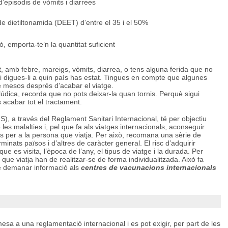
d’episodis de vòmits i diarrees
e dietiltonamida (DEET) d’entre el 35 i el 50%
 emporta-te’n la quantitat suficient
lt, amb febre, mareigs, vòmits, diarrea, o tens alguna ferida que no
 i digues-li a quin país has estat. Tingues en compte que algunes
e mesos després d’acabar el viatge.
alúdica, recorda que no pots deixar-la quan tornis. Perquè sigui
s acabar tot el tractament.
), a través del Reglament Sanitari Internacional, té per objectiu
les malalties i, pel que fa als viatges internacionals, aconseguir
s per a la persona que viatja. Per això, recomana una sèrie de
nats països i d’altres de caràcter general. El risc d’adquirir
ue es visita, l’època de l’any, el tipus de viatge i la durada. Per
 que viatja han de realitzar-se de forma individualitzada. Això fa
e demanar informació als
centres de vacunacions internacionals
esa a una reglamentació internacional i es pot exigir, per part de les