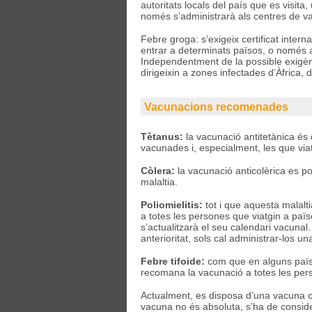
autoritats locals del país que es visita
només s’administrarà als centres de va
Febre groga: s’exigeix certificat intern
entrar a determinats països, o només 
Independentment de la possible exigèn
dirigeixin a zones infectades d’Àfrica,
Vacunacions recomenades
Tètanus:
la vacunació antitetànica és 
vacunades i, especialment, les que via
Còlera:
la vacunació anticolèrica es po
malaltia.
Poliomielitis:
tot i que aquesta malalti
a totes les persones que viatgin a païs
s’actualitzarà el seu calendari vacuna
anterioritat, sols cal administrar-los un
Febre tifoide:
com que en alguns païso
recomana la vacunació a totes les pers
Actualment, es disposa d’una vacuna ora
vacuna no és absoluta, s’ha de conside