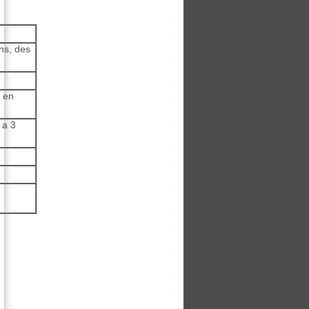
ons, des
 en
 a 3