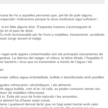
omana fer-ho a aquelles persones que, pel fet de patir alguna
especials i indicacions perquè la seva medicació sigui suficient i
r si en falta alguna dosi. D’aquesta manera s’aconsegueix la
ts en el país de destí.
 molt recomanable per fer front a malalties, tractaments, accidents
sin sorgir durant el viatge.
 cru regat amb aigües contaminades són els principals mecanismes de
stiva. La diarrea del viatger, el còlera, la febre tifoide i l’hepatitis A
 bacteris i virus que es transmeten a través de l’aigua i els
gui
 menjar utilitza aigua embotellada, bullida o desinfectada amb pastilles
egudes refrescants i alcohòliques, i als aliments.
 aigua bullida, com el te i el cafè, es poden consumir sense risc.
ssor de malalties infeccioses
 tu. Evita els sucs de fruita naturals i les amanides.
ol aliment ha d’haver estat cuinat.
teria i qualsevol derivat làctic que no hagi estat tractat amb calor.