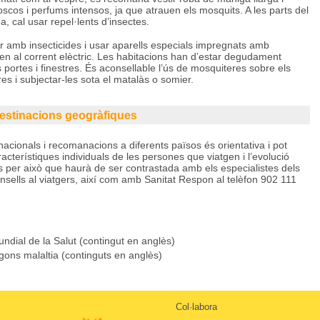
 foscos i perfums intensos, ja que atrauen els mosquits. A les parts del
, cal usar repel·lents d’insectes.
tzar amb insecticides i usar aparells especials impregnats amb
llen al corrent elèctric. Les habitacions han d’estar degudament
 portes i finestres. És aconsellable l’ús de mosquiteres sobre els
res i subjectar-les sota el matalàs o somier.
estinacions geogràfiques
acionals i recomanacions a diferents països és orientativa i pot
cterístiques individuals de les persones que viatgen i l’evolució
s per això que haurà de ser contrastada amb els especialistes dels
nsells al viatgers, així com amb Sanitat Respon al telèfon 902 111
undial de la Salut (contingut en anglès)
gons malaltia (continguts en anglès)
Col·labora