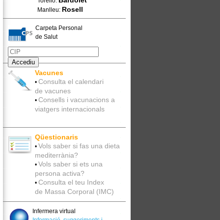
Bardolet
Torelló:
Rosell
Manlleu:
Carpeta Personal
de Salut
Vacunes
Consulta el calendari
•
de vacunes
Consells i vacunacions a
•
viatgers internacionals
Qüestionaris
Vols saber si fas una dieta
•
mediterrània?
Vols saber si ets una
•
persona activa?
Consulta el teu Index
•
de Massa Corporal (IMC)
Infermera virtual