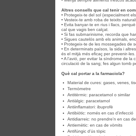
• Menja sempre aliments frescos acaba
Altres consells que cal tenir en co
• Protegeix-te del sol (especialment el
• Vesteix-te amb roba de teixits naturals
• Evita banyar-te en rius i llacs, perquè
cal que vagis ben calçat.
• Si fas submarinisme, recorda que han
• Sigues cautelós amb els animals, enc
• Protegeix-te de les mossegades de serp
• En determinats països, la sida i altre
és el mitjà més eficaç per prevenir-les.
• A l’avió, per evitar la síndrome de la c
circulació de la sang; fes algun tomb pe
Què cal portar a la farmaciola?
Material de cures: gases, venes, tiso
Termòmetre
Antitèrmic: paracetamol o similar
Antiàlgic: paracetamol
Antiinflamatori: ibuprofè
Antibiòtic: només en cas d’infecció
Antidiarreic: no prendre’n en cas d
Antiemètic: en cas de vòmits
Antifúngic d’ús tòpic