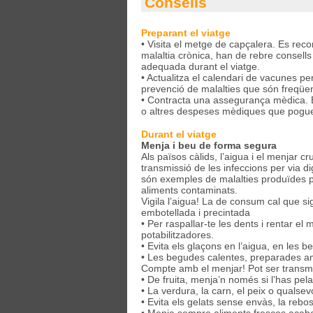
Consells
Preparant el viatge
• Visita el metge de capçalera. Es rec
malaltia crònica, han de rebre consells 
adequada durant el viatge.
• Actualitza el calendari de vacunes pe
prevenció de malalties que són freqüen
• Contracta una assegurança mèdica. És
o altres despeses mèdiques que pogues
Durant el viatge
Menja i beu de forma segura
Als països càlids, l’aigua i el menjar
transmissió de les infeccions per via dige
són exemples de malalties produïdes per
aliments contaminats.
Vigila l’aigua! La de consum cal que si
embotellada i precintada
• Per raspallar-te les dents i rentar el
potabilitzadores.
• Evita els glaçons en l’aigua, en les b
• Les begudes calentes, preparades amb
Compte amb el menjar! Pot ser transmi
• De fruita, menja’n només si l’has pelat
• La verdura, la carn, el peix o qualsev
• Evita els gelats sense envàs, la rebos