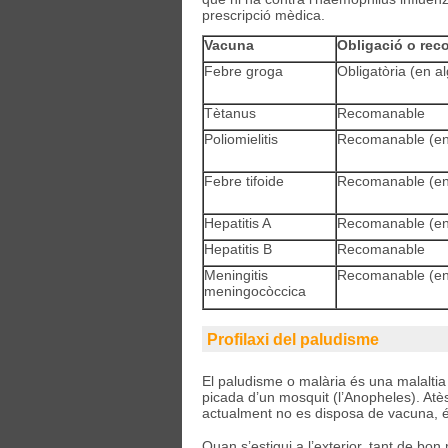
prescripció mèdica.
Vacuna
Obligació o re
Febre groga
Obligatòria (en a
Tètanus
Recomanable
Poliomielitis
Recomanable (en
Febre tifoide
Recomanable (en
Hepatitis A
Recomanable (en
Hepatitis B
Recomanable
Meningitis
Recomanable (en
meningocòccica
Profilaxi del paludisme
El paludisme o malària és una malaltia 
picada d’un mosquit (l’Anopheles). Atès 
actualment no es disposa de vacuna, 
Quan s’estigui a l’exterior, tant de bo