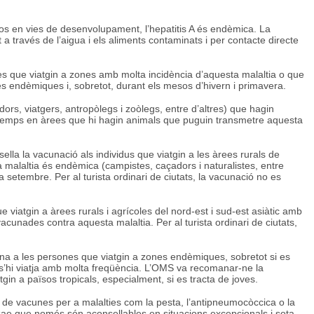
sos en vies de desenvolupament, l’hepatitis A és endèmica. La
a través de l’aigua i els aliments contaminats i per contacte directe
s que viatgin a zones amb molta incidència d’aquesta malaltia o que
es endèmiques i, sobretot, durant els mesos d’hivern i primavera.
s, viatgers, antropòlegs i zoòlegs, entre d’altres) que hagin
e temps en àrees que hi hagin animals que puguin transmetre aquesta
ella la vacunació als individus que viatgin a les àrees rurals de
la malaltia és endèmica (campistes, caçadors i naturalistes, entre
a setembre. Per al turista ordinari de ciutats, la vacunació no es
 viatgin a àrees rurals i agrícoles del nord-est i sud-est asiàtic amb
cunades contra aquesta malaltia. Per al turista ordinari de ciutats,
a a les persones que viatgin a zones endèmiques, sobretot si es
 s’hi viatja amb molta freqüència. L’OMS va recomanar-ne la
gin a països tropicals, especialment, si es tracta de joves.
s de vacunes per a malalties com la pesta, l’antipneumocòccica o la
zae que només són aconsellables en situacions excepcionals i sota