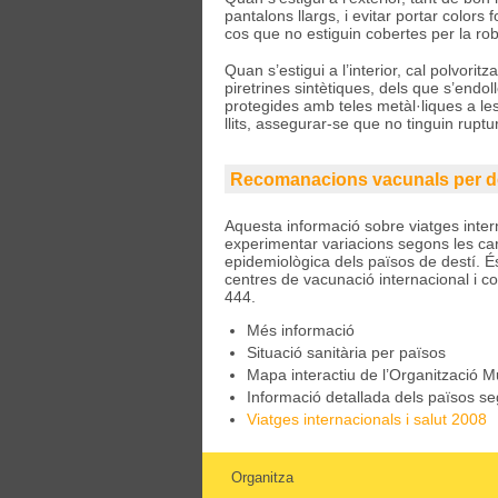
pantalons llargs, i evitar portar colors
cos que no estiguin cobertes per la roba
Quan s’estigui a l’interior, cal polvori
piretrines sintètiques, dels que s’endo
protegides amb teles metàl·liques a les
llits, assegurar-se que no tinguin ruptu
Recomanacions vacunals per d
Aquesta informació sobre viatges intern
experimentar variacions segons les cara
epidemiològica dels països de destí. É
centres de vacunació internacional i co
444.
Més informació
Situació sanitària per països
Mapa interactiu de l’Organització M
Informació detallada dels països se
Viatges internacionals i salut 2008
Organitza