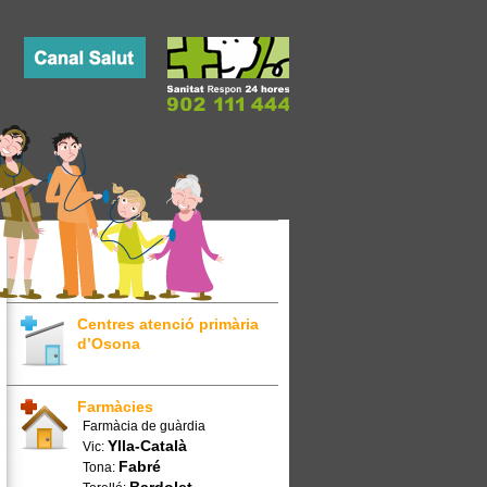
Centres atenció primària
d’Osona
Farmàcies
Farmàcia de guàrdia
Ylla-Català
Vic:
Fabré
Tona: