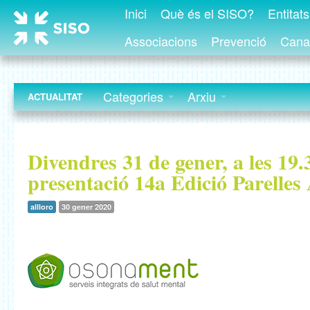
Inici
Què és el SISO?
Entitat
Associacions
Prevenció
Canal
Categories
Arxiu
ACTUALITAT
Divendres 31 de gener, a les 19.
presentació 14a Edició Parelles 
allloro
30 gener 2020