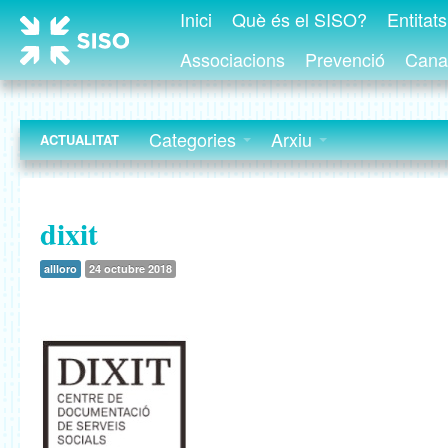
Inici
Què és el SISO?
Entitat
Associacions
Prevenció
Canal
Categories
Arxiu
ACTUALITAT
dixit
allloro
24 octubre 2018