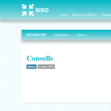
Inici
Què és el SISO?
Entita
ACTUALITAT
Categories
Arxiu
Consells
allloro
3 juliol 2015