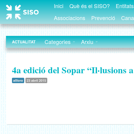
Inici
Què és el SISO?
Entitat
Associacions
Prevenció
Canal
Categories
Arxiu
ACTUALITAT
4a edició del Sopar “Il·lusions a
allloro
23 abril 2015