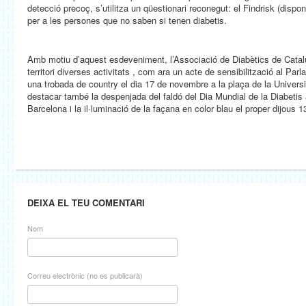
detecció precoç, s’utilitza un qüestionari reconegut: el Findrisk (disponi
per a les persones que no saben si tenen diabetis.
Amb motiu d’aquest esdeveniment, l’Associació de Diabètics de Catalu
territori diverses activitats , com ara un acte de sensibilització al Par
una trobada de country el dia 17 de novembre a la plaça de la Universi
destacar també la despenjada del faldó del Dia Mundial de la Diabetis 
Barcelona i la il·luminació de la façana en color blau el proper dijous
DEIXA EL TEU COMENTARI
Nom
Correu electrònic (no es publicarà)