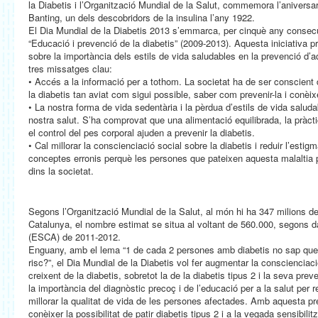
la Diabetis i l’Organització Mundial de la Salut, commemora l’aniversa
Banting, un dels descobridors de la insulina l’any 1922.
El Dia Mundial de la Diabetis 2013 s’emmarca, per cinquè any consec
“Educació i prevenció de la diabetis” (2009-2013). Aquesta iniciativa p
sobre la importància dels estils de vida saludables en la prevenció d’aq
tres missatges clau:
• Accés a la informació per a tothom. La societat ha de ser conscient 
la diabetis tan aviat com sigui possible, saber com prevenir-la i conèi
• La nostra forma de vida sedentària i la pèrdua d’estils de vida salud
nostra salut. S’ha comprovat que una alimentació equilibrada, la pràctica
el control del pes corporal ajuden a prevenir la diabetis.
• Cal millorar la conscienciació social sobre la diabetis i reduir l’estigm
conceptes erronis perquè les persones que pateixen aquesta malaltia p
dins la societat.
Segons l’Organització Mundial de la Salut, al món hi ha 347 milions d
Catalunya, el nombre estimat se situa al voltant de 560.000, segons 
(ESCA) de 2011-2012.
Enguany, amb el lema “1 de cada 2 persones amb diabetis no sap que 
risc?”, el Dia Mundial de la Diabetis vol fer augmentar la conscienciac
creixent de la diabetis, sobretot la de la diabetis tipus 2 i la seva pre
la importància del diagnòstic precoç i de l’educació per a la salut per r
millorar la qualitat de vida de les persones afectades. Amb aquesta pr
conèixer la possibilitat de patir diabetis tipus 2 i a la vegada sensibili