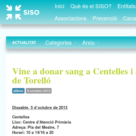
Inici
Què és el SISO?
Entitat
Associacions
Prevenció
Canal
Categories
Arxiu
ACTUALITAT
Vine a donar sang a Centelles i
de Torelló
allloro
4 octubre 2013
Dissabte, 5 d’octubre de 2013
Centelles
Lloc: Centre d’Atenció Primària
Adreça: Pla del Mestre, 7
Horari: 10 a 14/16 a 20