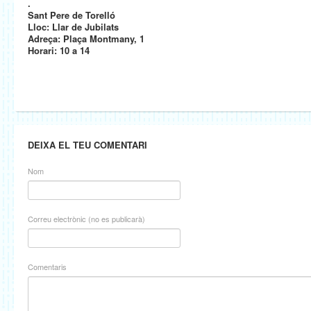
.
Sant Pere de Torelló
Lloc: Llar de Jubilats
Adreça: Plaça Montmany, 1
Horari: 10 a 14
DEIXA EL TEU COMENTARI
Nom
Correu electrònic (no es publicarà)
Comentaris