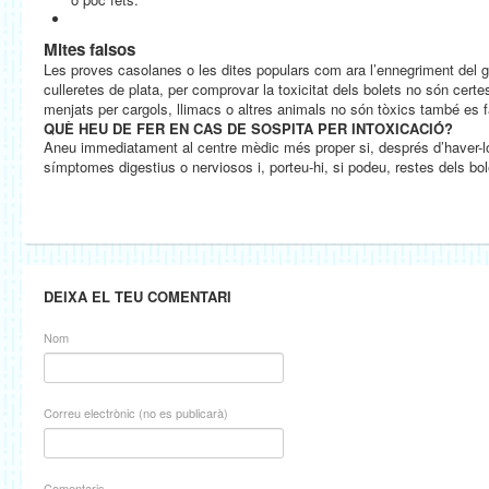
Mites falsos
Les proves casolanes o les dites populars com ara l’ennegriment del gra
culleretes de plata, per comprovar la toxicitat dels bolets no són cert
menjats per cargols, llimacs o altres animals no són tòxics també es f
QUÈ HEU DE FER EN CAS DE SOSPITA PER INTOXICACIÓ?
Aneu immediatament al centre mèdic més proper si, després d’haver-l
símptomes digestius o nerviosos i, porteu-hi, si podeu, restes dels bole
DEIXA EL TEU COMENTARI
Nom
Correu electrònic (no es publicarà)
Comentaris