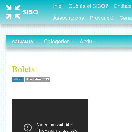
Inici
Què és el SISO?
Entitat
Associacions
Prevenció
Canal
Categories
Arxiu
ACTUALITAT
Bolets
allloro
8 octubre 2013