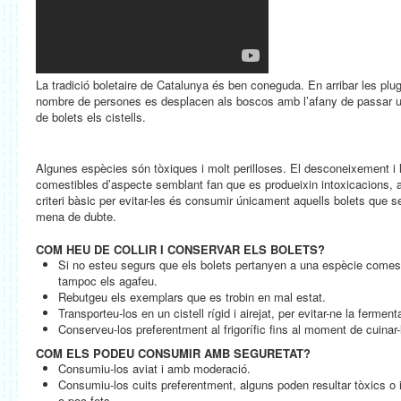
La tradició boletaire de Catalunya és ben coneguda. En arribar les plug
nombre de persones es desplacen als boscos amb l’afany de passar un
de bolets els cistells.
Algunes espècies són tòxiques i molt perilloses. El desconeixement i 
comestibles d’aspecte semblant fan que es produeixin intoxicacions, al
criteri bàsic per evitar-les és consumir únicament aquells bolets que s
mena de dubte.
COM HEU DE COLLIR I CONSERVAR ELS BOLETS?
Si no esteu segurs que els bolets pertanyen a una espècie comest
tampoc els agafeu.
Rebutgeu els exemplars que es trobin en mal estat.
Transporteu-los en un cistell rígid i airejat, per evitar-ne la ferment
Conserveu-los preferentment al frigorífic fins al moment de cuinar-
COM ELS PODEU CONSUMIR AMB SEGURETAT?
Consumiu-los aviat i amb moderació.
Consumiu-los cuits preferentment, alguns poden resultar tòxics o
o poc fets.