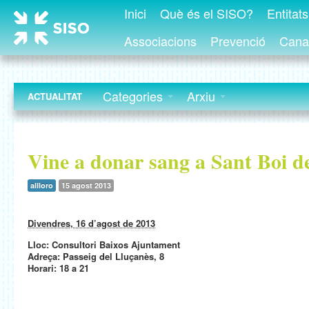
Inici
Què és el SISO?
Entitat
Associacions
Prevenció
Canal
Categories
Arxiu
ACTUALITAT
Vine a donar sang a Sant Boi d
allloro
15 agost 2013
Divendres, 16 d’agost de 2013
Lloc: Consultori Baixos Ajuntament
Adreça: Passeig del Lluçanès, 8
Horari: 18 a 21