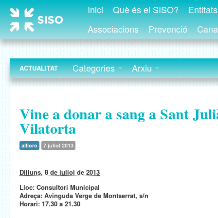
Inici
Què és el SISO?
Entitat
Associacions
Prevenció
Canal
Categories
Arxiu
ACTUALITAT
Vine a donar a sang a Sant Juli
Vilatorta
allloro
7 juliol 2013
Dilluns, 8 de juliol de 2013
Lloc: Consultori Municipal
Adreça: Avinguda Verge de Montserrat, s/n
Horari: 17.30 a 21.30