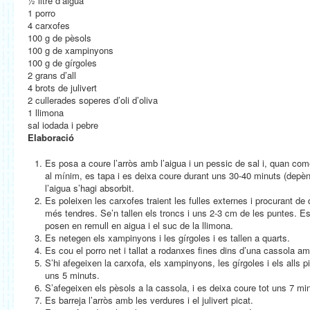
½ litre d’aigua
1 porro
4 carxofes
100 g de pèsols
100 g de xampinyons
100 g de gírgoles
2 grans d’all
4 brots de julivert
2 cullerades soperes d’oli d’oliva
1 llimona
sal iodada i pebre
Elaboració
Es posa a coure l’arròs amb l’aigua i un pessic de sal i, quan come
al mínim, es tapa i es deixa coure durant uns 30-40 minuts (depèn 
l’aigua s’hagi absorbit.
Es poleixen les carxofes traient les fulles externes i procurant de 
més tendres. Se’n tallen els troncs i uns 2-3 cm de les puntes. Es 
posen en remull en aigua i el suc de la llimona.
Es netegen els xampinyons i les gírgoles i es tallen a quarts.
Es cou el porro net i tallat a rodanxes fines dins d’una cassola am
S’hi afegeixen la carxofa, els xampinyons, les gírgoles i els alls p
uns 5 minuts.
S’afegeixen els pèsols a la cassola, i es deixa coure tot uns 7 m
Es barreja l’arròs amb les verdures i el julivert picat.