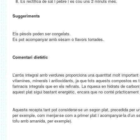
Es rectifica de sal i pebre i es cou uns 2 minuts més.
Suggeriments
Els pèsols poden ser congelats.
Es pot acompanyar amb sèsam o llavors torrades.
Comentari dietètic
L’arròs integral amb verdures proporciona una quantitat molt important 
vitamines, minerals i antioxidants, ja que tots aquests compostos es 
farinacis integrals que en els refinats. La riquesa en hidrats de carbon
aquest plat sigui bastant energètic, encara que no conté pràcticament 
Aquesta recepta tant pot considerar-se un segon plat, precedida per 
per exemple, com menjar-se com a primer plat i acompanyar-la d’un seg
tofu amb amanida, per exemple).