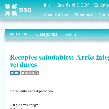
Inici
Què és el SISO?
Entitat
Associacions
Prevenció
Canal
Categories
Arxiu
ACTUALITAT
Receptes saludables: Arròs int
verdures
allloro
15 juliol 2013
Ingredients per a 4 persones
250 g d’arròs integral