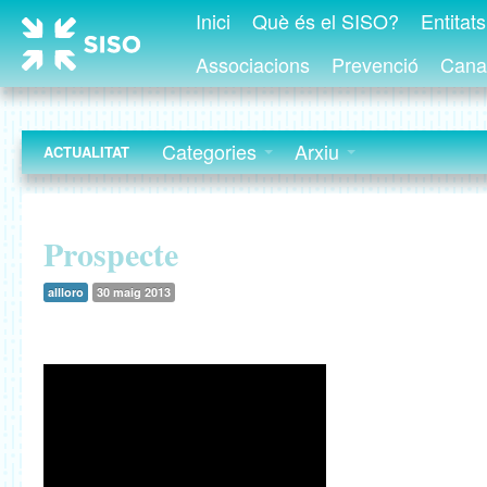
Inici
Què és el SISO?
Entitat
Associacions
Prevenció
Canal
Categories
Arxiu
ACTUALITAT
Prospecte
allloro
30 maig 2013