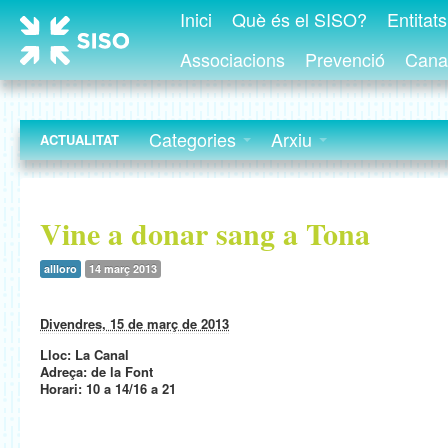
Inici
Què és el SISO?
Entitat
Associacions
Prevenció
Canal
Categories
Arxiu
ACTUALITAT
Vine a donar sang a Tona
allloro
14 març 2013
Divendres, 15 de març de 2013
Lloc: La Canal
Adreça: de la Font
Horari: 10 a 14/16 a 21