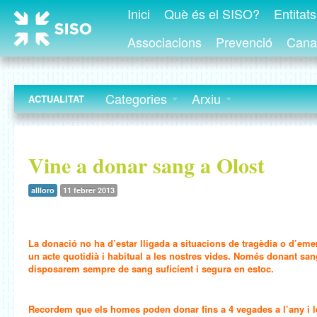
Inici
Què és el SISO?
Entitat
Associacions
Prevenció
Canal
Categories
Arxiu
ACTUALITAT
Vine a donar sang a Olost
allloro
11 febrer 2013
La donació no ha d’estar lligada a situacions de tragèdia o d’eme
un acte quotidià i habitual a les nostres vides. Només donant san
disposarem sempre de sang suficient i segura en estoc.
Recordem que els homes poden donar fins a 4 vegades a l’any i l