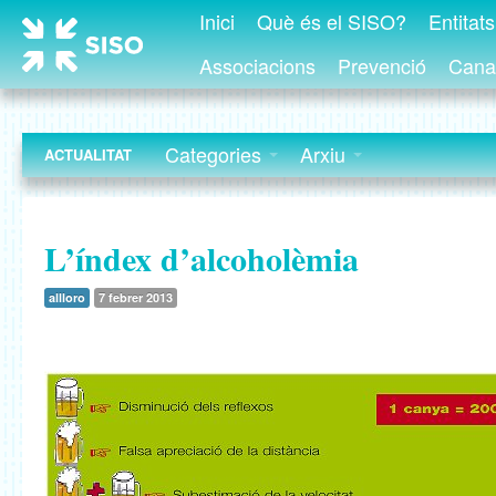
Inici
Què és el SISO?
Entitat
Associacions
Prevenció
Canal
Categories
Arxiu
ACTUALITAT
L’índex d’alcoholèmia
allloro
7 febrer 2013