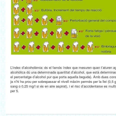
L’índex d’alcoholèmia:
és el famós índex que mesuren quan t’aturen a
alcohòlica dú una determinada quantitat d’alcohol, que està determinada
el percentatge d’alcohol pur que porta aquella beguda). Amb dues cons
ja n’hi ha prou per sobrepassar el nivell màxim permès per la llei (0,5 g
sang o 0,25 mg/l si és en aire aspirat), i el risc d’accidentarse es multi
per 5.