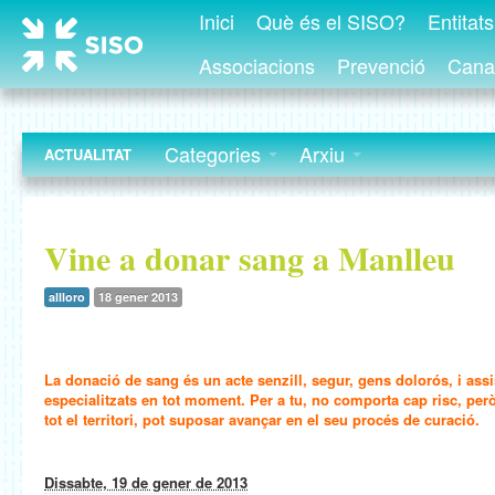
Inici
Què és el SISO?
Entitat
Associacions
Prevenció
Canal
Categories
Arxiu
ACTUALITAT
Vine a donar sang a Manlleu
allloro
18 gener 2013
La donació de sang és un acte senzill, segur, gens dolorós, i assi
especialitzats en tot moment. Per a tu, no comporta cap risc, però
tot el territori, pot suposar avançar en el seu procés de curació.
Dissabte, 19 de gener de 2013