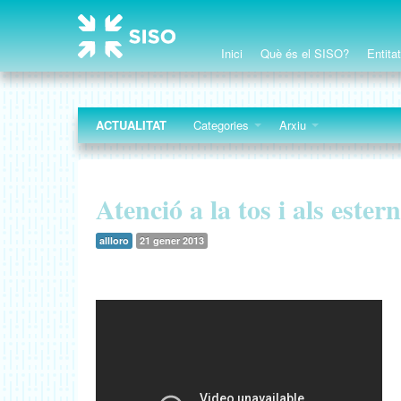
Inici
Què és el SISO?
Entita
ACTUALITAT
Categories
Arxiu
Atenció a la tos i als ester
allloro
21 gener 2013