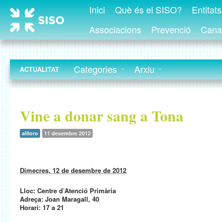
Inici
Què és el SISO?
Entitat
Associacions
Prevenció
Canal
Categories
Arxiu
ACTUALITAT
Vine a donar sang a Tona
allloro
11 desembre 2012
Dimecres, 12 de desembre de 2012
Lloc: Centre d’Atenció Primària
Adreça: Joan Maragall, 40
Horari: 17 a 21