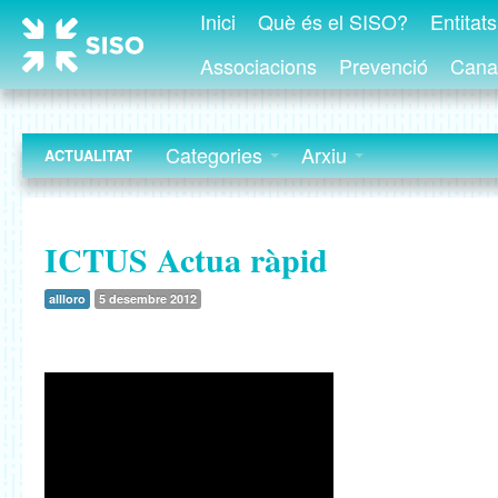
Inici
Què és el SISO?
Entitat
Associacions
Prevenció
Canal
Categories
Arxiu
ACTUALITAT
ICTUS Actua ràpid
allloro
5 desembre 2012