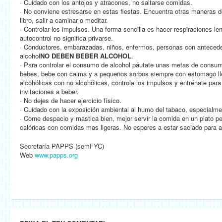
· Cuidado con los antojos y atracones, no saltarse comidas.
· No conviene estresarse en estas fiestas. Encuentra otras maneras de
libro, salir a caminar o meditar.
· Controlar los impulsos. Una forma sencilla es hacer respiraciones le
autocontrol no significa privarse.
· Conductores, embarazadas, niños, enfermos, personas con anteced
alcohol
NO DEBEN BEBER ALCOHOL
.
· Para controlar el consumo de alcohol páutate unas metas de consumo
bebes, bebe con calma y a pequeños sorbos siempre con estomago lle
alcohólicas con no alcohólicas, controla los impulsos y entrénate para 
invitaciones a beber.
· No dejes de hacer ejercicio físico.
· Cuidado con la exposición ambiental al humo del tabaco, especialme
· Come despacio y mastica bien, mejor servir la comida en un plato 
calóricas con comidas mas ligeras. No esperes a estar saciado para 
Secretaría PAPPS (semFYC)
Web
www.papps.org