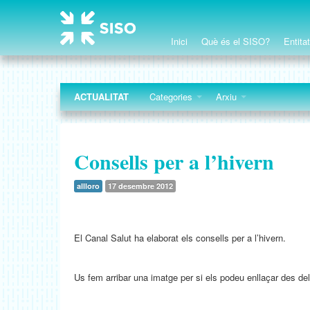
Inici
Què és el SISO?
Entita
ACTUALITAT
Categories
Arxiu
Consells per a l’hivern
allloro
17 desembre 2012
El Canal Salut ha elaborat els consells per a l’hivern.
Us fem arribar una imatge per si els podeu enllaçar des del