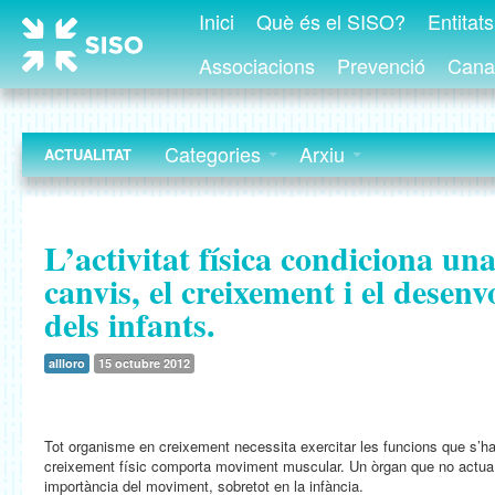
Inici
Què és el SISO?
Entitat
Associacions
Prevenció
Canal
Categories
Arxiu
ACTUALITAT
L’activitat física condiciona una
canvis, el creixement i el dese
dels infants.
allloro
15 octubre 2012
Tot organisme en creixement necessita exercitar les funcions que s’h
creixement físic comporta moviment muscular. Un òrgan que no actua n
importància del moviment, sobretot en la infància.