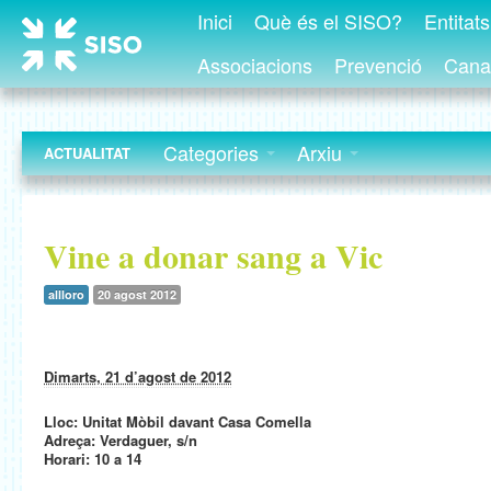
Inici
Què és el SISO?
Entitat
Associacions
Prevenció
Canal
Categories
Arxiu
ACTUALITAT
Vine a donar sang a Vic
allloro
20 agost 2012
Dimarts, 21 d’agost de 2012
Lloc: Unitat Mòbil davant Casa Comella
Adreça: Verdaguer, s/n
Horari: 10 a 14