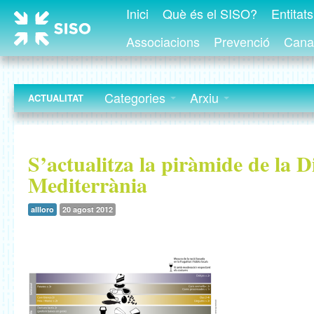
Inici
Què és el SISO?
Entitat
Associacions
Prevenció
Canal
Categories
Arxiu
ACTUALITAT
S’actualitza la piràmide de la D
Mediterrània
allloro
20 agost 2012