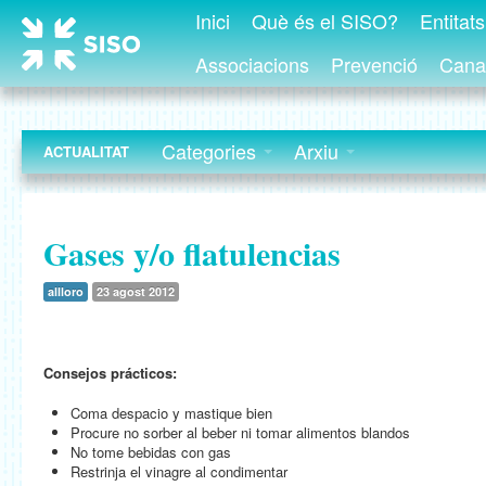
Inici
Què és el SISO?
Entitat
Associacions
Prevenció
Canal
Categories
Arxiu
ACTUALITAT
Gases y/o flatulencias
allloro
23 agost 2012
Consejos prácticos:
Coma despacio y mastique bien
Procure no sorber al beber ni tomar alimentos blandos
No tome bebidas con gas
Restrinja el vinagre al condimentar