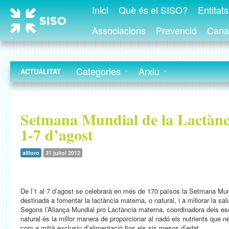
Inici
Què és el SISO?
Entitat
Associacions
Prevenció
Canal
Categories
Arxiu
ACTUALITAT
Setmana Mundial de la Lactànc
1-7 d’agost
allloro
31 juliol 2012
De l’1 al 7 d’agost se celebrarà en més de 170 països la Setmana Mun
destinada a fomentar la lactància materna, o natural, i a millorar la sa
Segons l’Aliança Mundial pro Lactància materna, coordinadora dels es
natural és la millor manera de proporcionar al nadó els nutrients que
com a mitjà exclusiu d’alimentació fins els sis mesos d’edat.