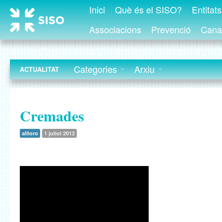
Inici
Què és el SISO?
Entitat
Associacions
Prevenció
Canal
Categories
Arxiu
ACTUALITAT
Cremades
allloro
1 juliol 2012