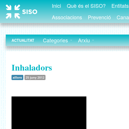
Inici
Què és el SISO?
Entitat
Associacions
Prevenció
Canal
Categories
Arxiu
ACTUALITAT
Inhaladors
allloro
25 juny 2012