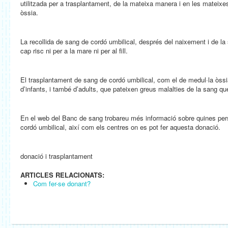
utilitzada per a trasplantament, de la mateixa manera i en les mateixe
òssia.
La recollida de sang de cordó umbilical, després del naixement i de la
cap risc ni per a la mare ni per al fill.
El trasplantament de sang de cordó umbilical, com el de medul·la òssia,
d’infants, i també d’adults, que pateixen greus malalties de la sang 
En el web del Banc de sang trobareu més informació sobre quines pe
cordó umbilical, així com els centres on es pot fer aquesta donació.
donació i trasplantament
ARTICLES RELACIONATS:
Com fer-se donant?