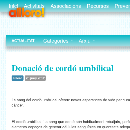
Inici
Activitats
Associacions
Recursos
Preve
Categories
Arxiu
ACTUALITAT
Donació de cordó umbilical
allloro
20 juny 2012
La sang del cordó umbilical ofereix noves esperances de vida per curar
càncer.
El cordó umbilical i la sang que conté són habitualment rebutjats, pe
elements capaços de generar cèl·lules sanguínies en quantitats adequa