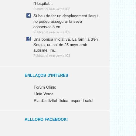
l'Hospital...
Publicat el
a ICS
20 de Juny
Si heu de fer un desplaçament llarg i
no podeu assegurar la seva
conservació en...
Publicat el
a ICS
19 de Juny
Una bonica iniciativa. La família d'en
Sergio, un noi de 25 anys amb
autisme, im...
Publicat el
a ICS
19 de Juny
ENLLAÇOS D'INTERÈS
Forum Clínic
Línia Verda
Pla d'activitat física, esport i salut
ALLLORO FACEBOOK!