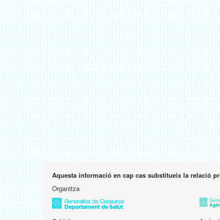
Aquesta informació en cap cas substitueix la relació p
Organitza