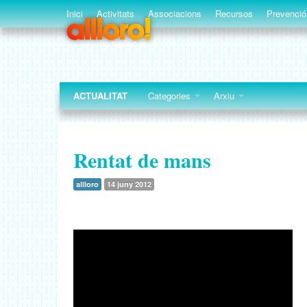
Inici
Activitats
Associacions
Recursos
Prevenció
ACTUALITAT
Categories
Arxiu
Rentat de mans
allloro
14 juny 2012