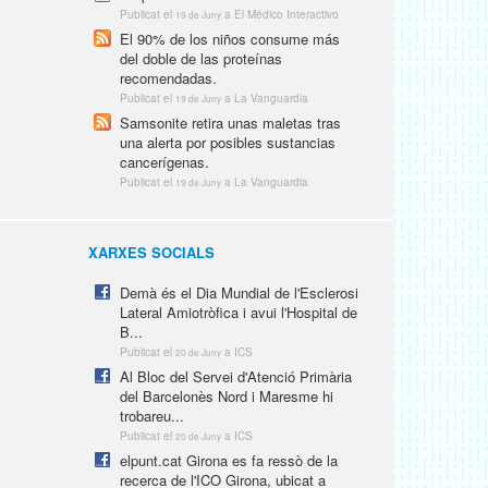
Publicat el
a El Médico Interactivo
19 de Juny
El 90% de los niños consume más
del doble de las proteínas
recomendadas.
Publicat el
a La Vanguardia
19 de Juny
Samsonite retira unas maletas tras
una alerta por posibles sustancias
cancerígenas.
Publicat el
a La Vanguardia
19 de Juny
XARXES SOCIALS
Demà és el Dia Mundial de l'Esclerosi
Lateral Amiotròfica i avui l'Hospital de
B...
Publicat el
a ICS
20 de Juny
Al Bloc del Servei d'Atenció Primària
del Barcelonès Nord i Maresme hi
trobareu...
Publicat el
a ICS
20 de Juny
elpunt.cat Girona es fa ressò de la
recerca de l'ICO Girona, ubicat a