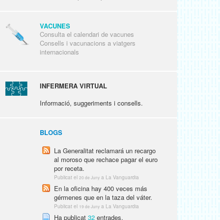
VACUNES
Consulta el calendari de vacunes
Consells i vacunacions a viatgers
internacionals
INFERMERA VIRTUAL
Informació, suggeriments i consells.
BLOGS
La Generalitat reclamará un recargo
al moroso que rechace pagar el euro
por receta.
Publicat el
a La Vanguardia
20 de Juny
En la oficina hay 400 veces más
gérmenes que en la taza del váter.
Publicat el
a La Vanguardia
19 de Juny
Ha publicat
32
entrades.