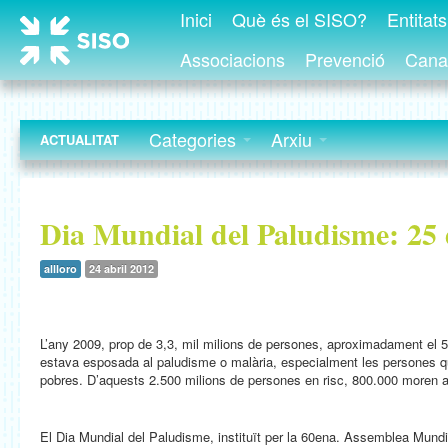
Inici
Què és el SISO?
Entitat
Associacions
Prevenció
Canal
Categories
Arxiu
ACTUALITAT
Dia Mundial del Paludisme: 25 
allloro
24 abril 2012
L’any 2009, prop de 3,3, mil milions de persones, aproximadament el 
estava esposada al paludisme o malària, especialment les persones 
pobres. D’aquests 2.500 milions de persones en risc, 800.000 moren a
El Dia Mundial del Paludisme, instituït per la 60ena. Assemblea Mundi