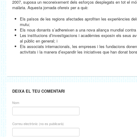
2007, suposa un reconeixement dels esforços desplegats en tot el món
malària.
Aquesta jornada ofereix per a què:
Els països de les regions afectades aprofiten les experiències dels
mutu;
Els nous donants s’adhereixen a una nova aliança mundial contra 
Les institucions d’investigacions i acadèmies exposin els seus ave
al públic en general; i
Els associats internacionals, les empreses i les fundacions done
activitats i la manera d’expandir les iniciatives que han donat bons
DEIXA EL TEU COMENTARI
Nom
Correu electrònic (no es publicarà)