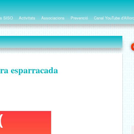
ts SISO
Activitats
Associacions
Prevenció
Canal YouTube d’Alllor
rra esparracada