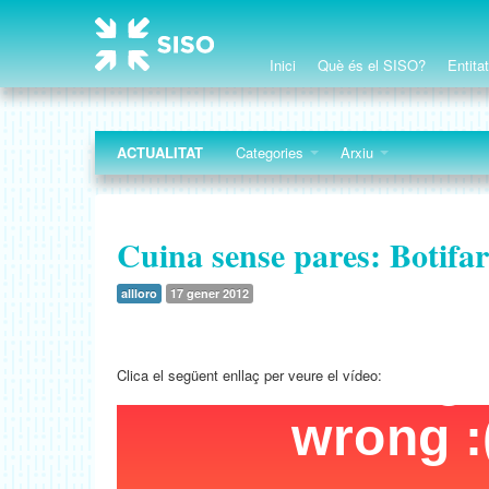
Inici
Què és el SISO?
Entita
ACTUALITAT
Categories
Arxiu
Cuina sense pares: Botifa
allloro
17 gener 2012
Clica el següent enllaç per veure el vídeo: