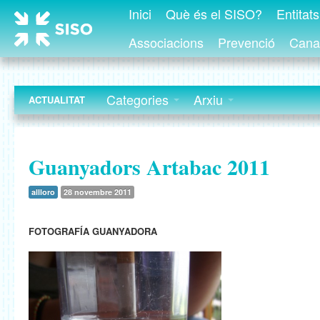
Inici
Què és el SISO?
Entitat
Associacions
Prevenció
Canal
Categories
Arxiu
ACTUALITAT
Guanyadors Artabac 2011
allloro
28 novembre 2011
FOTOGRAFÍA GUANYADORA