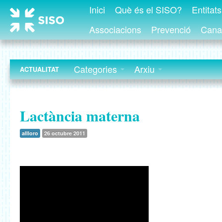
Inici
Què és el SISO?
Entitat
Associacions
Prevenció
Canal
Categories
Arxiu
ACTUALITAT
Lactància materna
allloro
26 octubre 2011