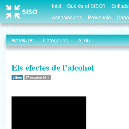
Inici
Què és el SISO?
Entitat
Associacions
Prevenció
Canal
Categories
Arxiu
ACTUALITAT
Els efectes de l’alcohol
allloro
27 octubre 2011