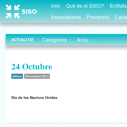
Inici
Què és el SISO?
Entitat
Associacions
Prevenció
Canal
Categories
Arxiu
ACTUALITAT
24 Octubre
allloro
24 octubre 2011
Dia de les Nacions Unides