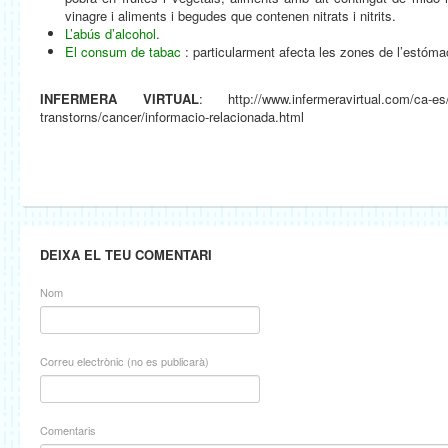
vinagre i aliments i begudes que contenen nitrats i nitrits.
L’abús d’alcohol
.
El consum de tabac
: particularment afecta les zones de l’estóma
INFERMERA VIRTUAL
: http://www.infermeravirtual.com/ca-es/
transtorns/cancer/informacio-relacionada.html
DEIXA EL TEU COMENTARI
Nom
Correu electrònic (no es publicarà)
Comentaris