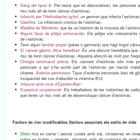
Sang del tipus A
: Per raons que es desconeixen, les persones 
risc més alt de tenir càncer d’estómac.
Infecció per l’Helicobacter pylori
, un germen que infecta l’estómac.
Gastritis:
La inflamació crònica de l’estómac.
Malaltia de Ménétrier
, que és un trastorn de la mucosa de l’estóm
Alguns tipus de pòlips estomacals
: Els pòlips són creixements 
de l’estómac.
Tenir algun
familiar proper
(pares o germans) que hagi tingut cànc
El càncer gàstric difús hereditari
: És una afecció hereditària que
risc de tenir càncer d’estómac. Aquesta afecció és molt poc freqü
Cirurgia estomacal prèvia
: Els càncers d’estómac són més pro
persones a qui s’ha extret part de l’estómac per tractar mal
úlceres.
Anèmia perniciosa
: Tipus d’anèmia (recompte baix de glò
incapacitat del cos d’absorbir la vitamina B12.
Infecció amb virus d’Epstein-Barr:
Exposició ocupacional
: Els treballadors de les indústries de carb
que tenen un risc més alt de desenvolupar càncer d’estómac.
Factors de risc modificables (factors associats als estils de vida
Dieta
rica en carns i peixos curats amb sal, conserves en vinag
pobra en fruites i vegetals, aliments amb alt contingut de midó 