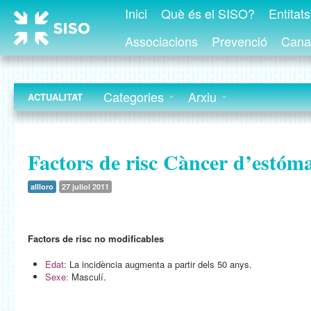
Inici
Què és el SISO?
Entitat
Associacions
Prevenció
Canal
Categories
Arxiu
ACTUALITAT
Factors de risc Càncer d’estóm
allloro
27 juliol 2011
Factors de risc no modificables
Edat
: La incidència augmenta a partir dels 50 anys.
Sexe:
Masculí.