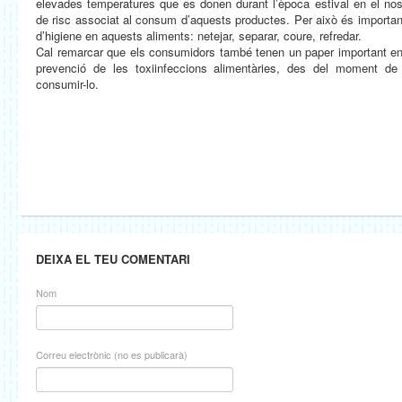
elevades temperatures que es donen durant l’època estival en el nost
de risc associat al consum d’aquests productes. Per això és importan
d’higiene en aquests aliments: netejar, separar, coure, refredar.
Cal remarcar que els consumidors també tenen un paper important en l
prevenció de les toxiinfeccions alimentàries, des del moment de 
consumir-lo.
DEIXA EL TEU COMENTARI
Nom
Correu electrònic (no es publicarà)