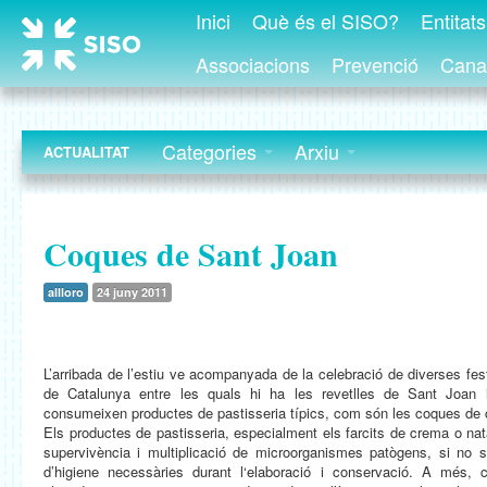
Inici
Què és el SISO?
Entitat
Associacions
Prevenció
Canal
Categories
Arxiu
ACTUALITAT
Coques de Sant Joan
allloro
24 juny 2011
L’arribada de l’estiu ve acompanyada de la celebració de diverses fest
de Catalunya entre les quals hi ha les revetlles de Sant Joan
consumeixen productes de pastisseria típics, com són les coques de 
Els productes de pastisseria, especialment els farcits de crema o na
supervivència i multiplicació de microorganismes patògens, si no s
d’higiene necessàries durant l‘elaboració i conservació. A més, 